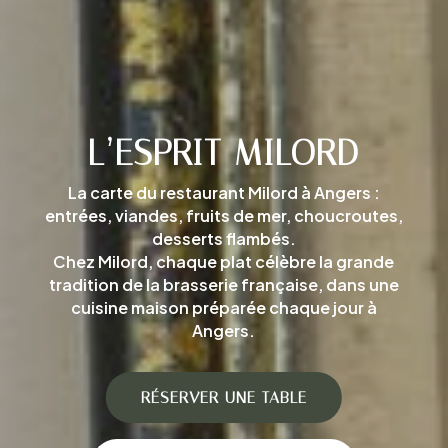
L’ESPRIT MILORD
La carte du restaurant Milord à Angers :
entrées, viandes, fruits de mer, choucroutes,
desserts flambés.
Chez Milord, chaque plat célèbre la grande
tradition de la brasserie française, dans une
cuisine maison préparée chaque jour à
Angers.
RÉSERVER UNE TABLE