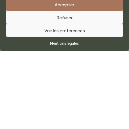
Accepter
Refuser
Voir les préférences
Mentions légales
MILORD, UN HOMME, UNE
LÉGENDE
Milord est né d’une mère argentine et d’un père
angevin, propriétaire de vignobles. Lecteur
passionné et aventurier dans l’âme, il parcourt le
monde et découvre ses populations, ses
cultures