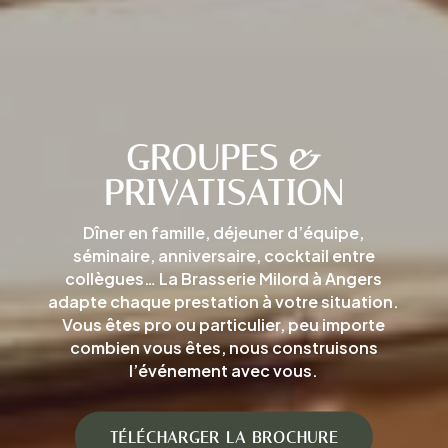
GROUPES &
PRIVATISATION
Dîner en famille, déjeuner d’équipe,
séminaire, anniversaire, cocktail entre
collègues… La Brasserie Milord à Angers
adapte chaque prestation à votre situation.
Vous êtes pro ou particulier, peu importe
combien vous êtes, nous construisons
l’événement avec vous.
TÉLÉCHARGER LA BROCHURE