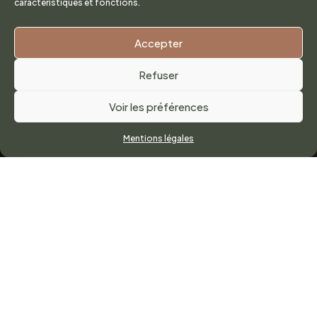
caractéristiques et fonctions.
Accepter
Refuser
Voir les préférences
Mentions légales
PROFESSIONNELS : DES
PRESTATIONS TAILLÉES POUR
VOS ÉVÉNEMENTS D’ENTREPRISE